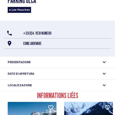
PARKING OLCA
a Les Houches
+33(0)4. VEDI NUMERO
COME ARRIVARE
PRESENTAZIONE
Parcheggio esterno gratuito presso l'Espace Olca. Durata
DATE DI APERTURA
del parcheggio autorizzato: 24 ore.
Temporaneamente chiusa.
LOCALIZZAZIONE
Parking Olca
INFORMATIONS LIÉES
Rue du Mont-Blanc
74310 Les Houches