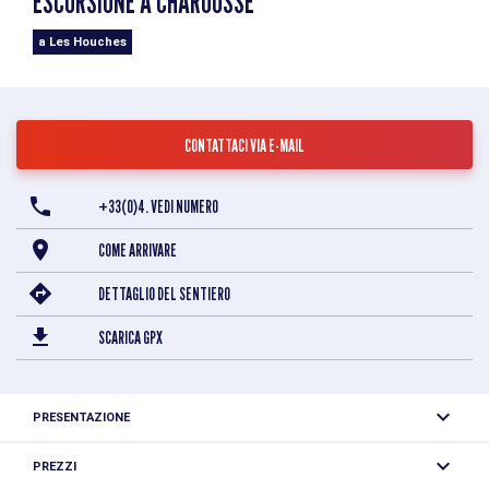
ESCURSIONE A CHAROUSSE
a Les Houches
CONTATTACI VIA E-MAIL
+33(0)4. VEDI NUMERO
COME ARRIVARE
DETTAGLIO DEL SENTIERO
SCARICA GPX
PRESENTAZIONE
Dal parcheggio di Prarion-Les Chavants, seguire le
PREZZI