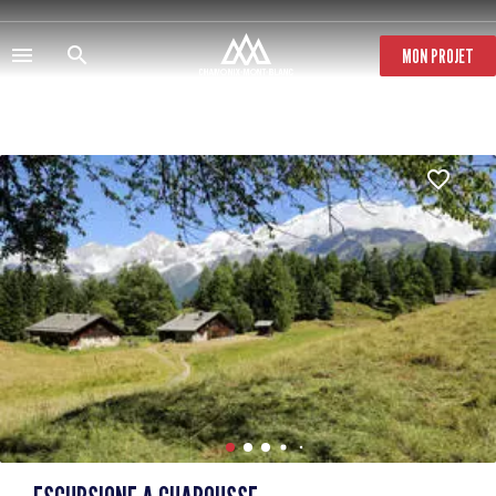
Salta
al
contenuto
MON PROJET
principale