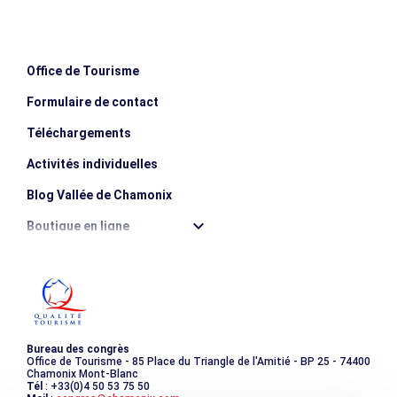
alpeggio. Acquistò uno degli chalet e, soprattutto, un gran
numero di oggetti e mobili tradizionali, che lasciò in eredità
al comune di Les Houches. Questa collezione è visibile al
Museo della montagna di Les Houches.
Office de Tourisme
Formulaire de contact
Livello di difficoltà
Medio
(panoramica)
Téléchargements
Distanza
Activités individuelles
1.8km
Blog Vallée de Chamonix
Altitudine di partenza
1000m
Boutique en ligne
Altitudine massima
1210m
Destination montagne durable
Elevazione positiva
210m
Les incontournables
Elevazione negativa
210m
Photothèque
Bureau des congrès
Durata del viaggio di andata e ritorno
2h
Office de Tourisme - 85 Place du Triangle de l'Amitié - BP 25 - 74400
Chamonix Mont-Blanc
Tél
: +33(0)4 50 53 75 50