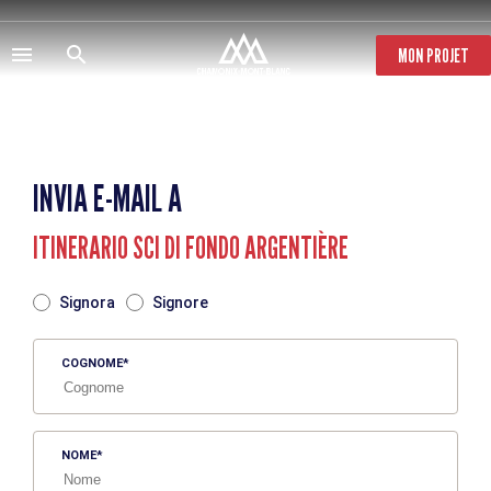
Salta
al
contenuto
MON PROJET
principale
INVIA E-MAIL A
ITINERARIO SCI DI FONDO ARGENTIÈRE
TITRE
Signora
Signore
COGNOME
NOME