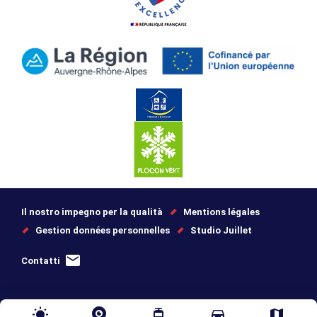
Il nostro impegno per la qualità
Mentions légales
Gestion données personnelles
Studio Juillet
Contatti
wb_sunny
tram
directions_car
map