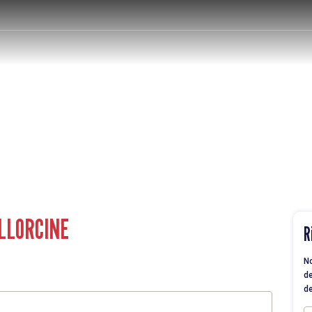
LLORCINE
R
No
de
de