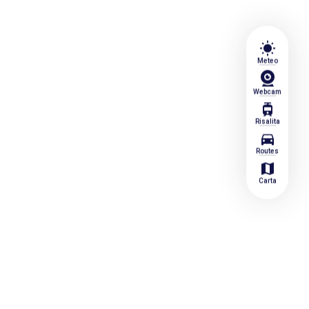
wb_sunny
Meteo
Webcam
tram
Risalita
directions_car
Routes
map
Carta