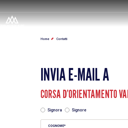
Salta
al
contenuto
principale
BRICIOLE
Home
Contatti
DI
PANE
INVIA E-MAIL A
CORSA D’ORIENTAMENTO VA
TITRE
Signora
Signore
COGNOME