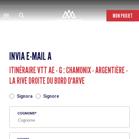
Salta
al
contenuto
MON PROJET
principale
INVIA E-MAIL A
ITINÉRAIRE VTT AE - G : CHAMONIX - ARGENTIÈRE -
LA RIVE DROITE DU BORD D'ARVE
TITRE
Signora
Signore
COGNOME