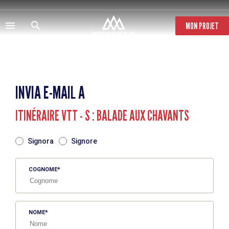
Salta
al
contenuto
MON PROJET
principale
INVIA E-MAIL A
ITINÉRAIRE VTT - S : BALADE AUX CHAVANTS
TITRE
Signora
Signore
COGNOME
NOME