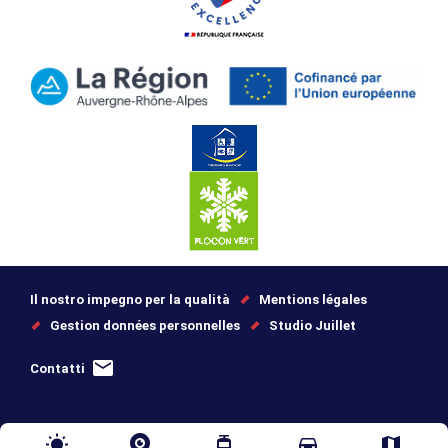
Il nostro impegno per la qualità
Mentions légales
Gestion données personnelles
Studio Juillet
Contatti
wb_sunny
tram
directions_car
map