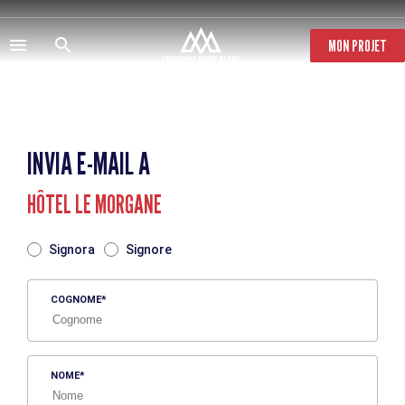
Salta
al
contenuto
MON PROJET
principale
INVIA E-MAIL A
HÔTEL LE MORGANE
TITRE
Signora
Signore
COGNOME
NOME