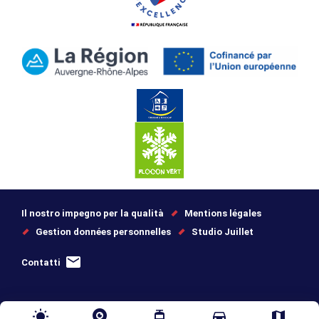
Il nostro impegno per la qualità
Mentions légales
Gestion données personnelles
Studio Juillet
Contatti
wb_sunny
tram
directions_car
map