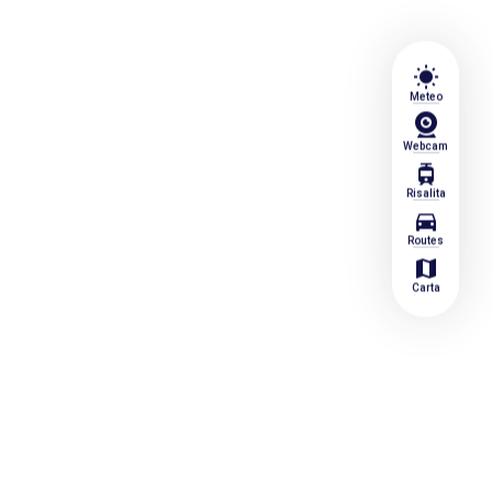
wb_sunny
Meteo
Webcam
tram
Risalita
directions_car
Routes
map
Carta