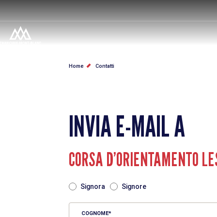
Salta
al
contenuto
principale
BRICIOLE
Home
Contatti
DI
PANE
INVIA E-MAIL A
CORSA D’ORIENTAMENTO LE
TITRE
Signora
Signore
COGNOME