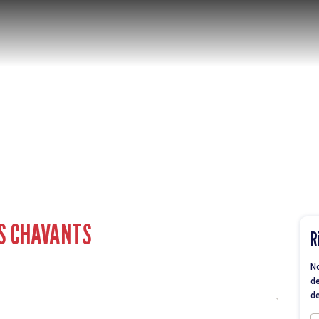
S CHAVANTS
R
No
de
de