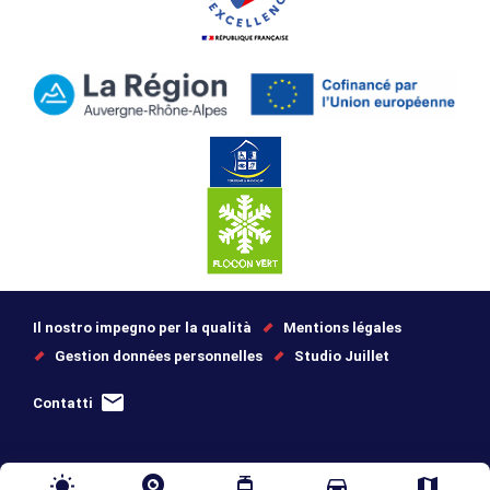
Il nostro impegno per la qualità
Mentions légales
Gestion données personnelles
Studio Juillet
Contatti
wb_sunny
tram
directions_car
map