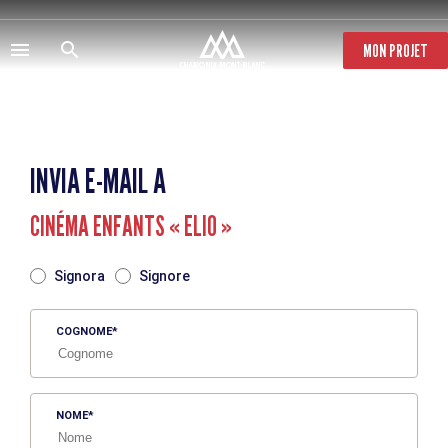
Salta
al
contenuto
MON PROJET
principale
INVIA E-MAIL A
CINÉMA ENFANTS « ELIO »
TITRE
Signora
Signore
COGNOME
NOME