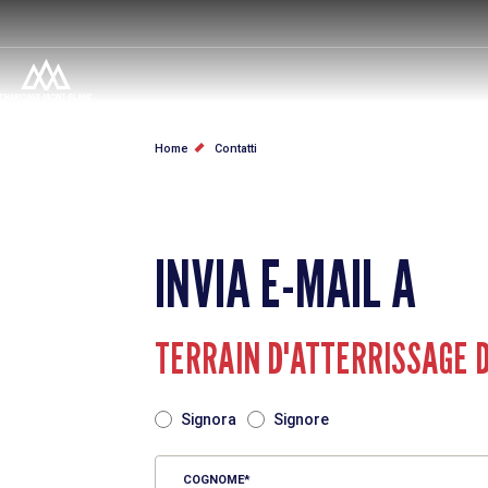
Salta
al
contenuto
principale
BRICIOLE
Home
Contatti
DI
PANE
INVIA E-MAIL A
TERRAIN D'ATTERRISSAGE D
TITRE
Signora
Signore
COGNOME