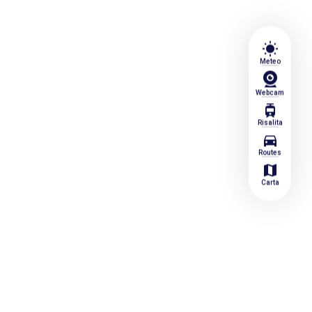
wb_sunny
Meteo
Webcam
tram
Risalita
directions_car
Routes
map
Carta