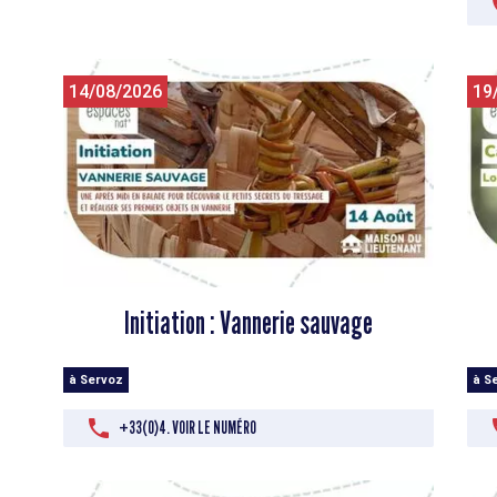
14/08/2026
19
Initiation : Vannerie sauvage
à Servoz
à S
+33(0)4. VOIR LE NUMÉRO