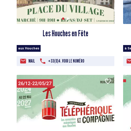
Les Houches en Fête
aux Houches
à S
MAIL
+33(0)4. VOIR LE NUMÉRO
26/12-22/05/27