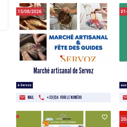
15/08/2026
01
Marché artisanal de Servoz
à Servoz
aux
MAIL
+33(0)4. VOIR LE NUMÉRO
20