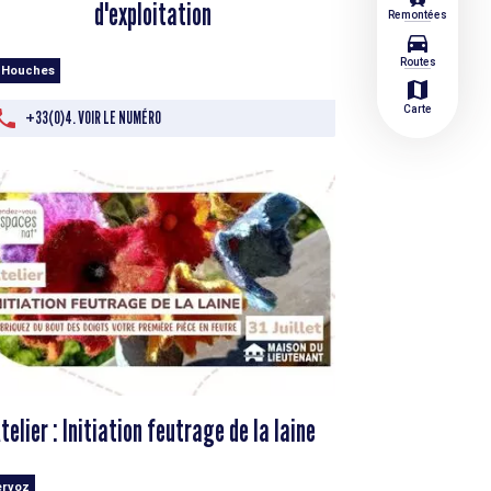
d'exploitation
Remontées
directions_car
Routes
 Houches
map
Carte
+33(0)4. VOIR LE NUMÉRO
telier : Initiation feutrage de la laine
ervoz