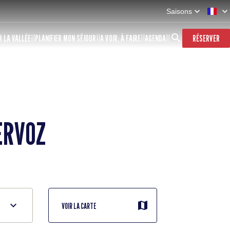
Saisons
 LA VALLÉE
PLANIFIER MON SÉJOUR
A VOIR, À FAIRE
AGENDA
RÉSERVER
ERVOZ
VOIR LA CARTE