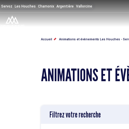
Aller
Servoz
Les Houches
Chamonix
Argentière
Vallorcine
au
contenu
principal
FIL
Accueil
Animations et évènements Les Houches - Ser
D'ARIANE
ANIMATIONS ET ÉV
Filtrez votre recherche