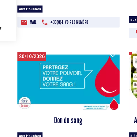
aux Houches
aux
MAIL
+33(0)4. VOIR LE NUMÉRO
r
20/10/2026
Don du sang
A
aux Houches
à S