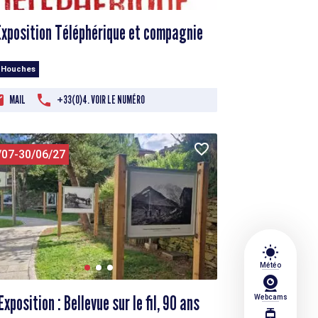
Exposition Téléphérique et compagnie
 Houches
MAIL
+33(0)4. VOIR LE NUMÉRO
/07-30/06/27
wb_sunny
Météo
Exposition : Bellevue sur le fil, 90 ans
Webcams
tram