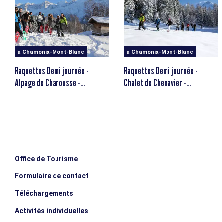
Livello: questa escursione con le racchette da neve è
rivolta a persone che amano camminare.
a Chamonix-Mont-Blanc
a Chamonix-Mont-Blanc
ETÀ MINIMA
escalator_warning_black
12 anni
Raquettes Demi journée -
Raquettes Demi journée -
Alpage de Charousse -
Chalet de Chenavier -
Compagnie des Guides de
Compagnie des Guides
Chamonix
Office de Tourisme
Formulaire de contact
Téléchargements
Activités individuelles