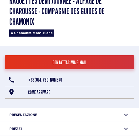
RAQUETTES DEMI JOURNÉE - ALPAGE DE
CHAROUSSE - COMPAGNIE DES GUIDES DE
CHAMONIX
a Chamonix-Mont-Blanc
CONTATTACI VIA E-MAIL
+33(0)4. VEDI NUMERO
COME ARRIVARE
PRESENTAZIONE
Rivivete la vita di un tempo esplorando questo ex alpeggio
PREZZI
a Les Houches, di fronte al Monte Bianco. Un viaggio senza
Tariffa unica: 53 €