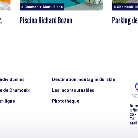
a Chamonix-Mont-Blanc
a Chamonix-M
.
Piscina Richard Bozon
Parking de
individuelles
Destination montagne durable
ée de Chamonix
Les incontournables
n ligne
Photothèque
Bure
Offi
25 -
Tél
:
Mail