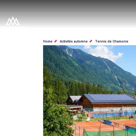
Salta
al
contenuto
principale
BRICIOLE
Home
Activités automne
Tennis de Chamonix
DI
PANE