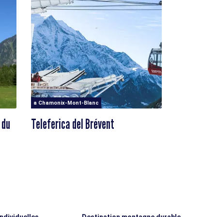
a Chamonix-Mont-Blanc
 du
Teleferica del Brévent