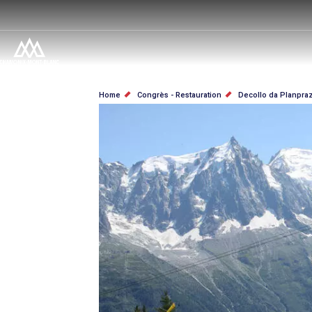
Salta
al
contenuto
principale
BRICIOLE
Home
Congrès - Restauration
Decollo da Planpraz
DI
PANE