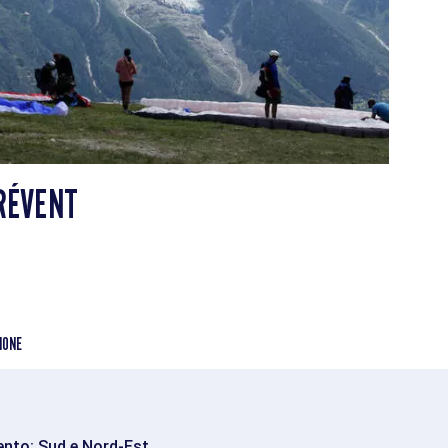
RÉVENT
IONE
ento: Sud e Nord-Est