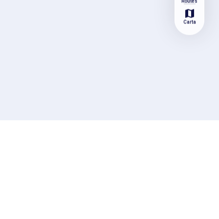
Routes
map
Carta